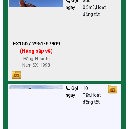
Gọi
Gầu
ngay
0.5m3,Hoạt
động tốt
EX150 / 2951-67809
(Hàng sắp về)
Hãng:
Hitachi
Năm SX:
1993
Gọi
10
ngay
Tấn,Hoạt
động tốt