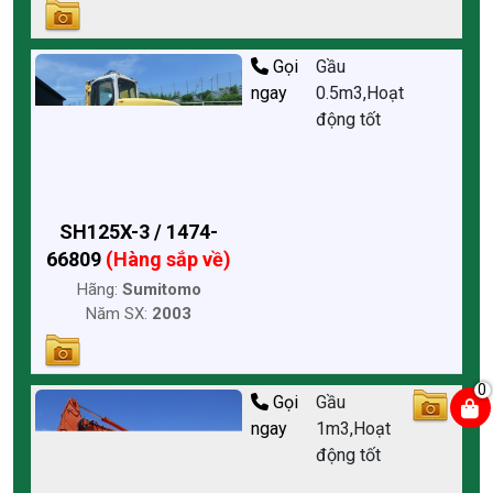
Gọi
Gầu
ngay
0.5m3,Hoạt
động tốt
SH125X-3 / 1474-
66809
(Hàng sắp về)
Hãng:
Sumitomo
Năm SX:
2003
0
Gọi
Gầu
ngay
1m3,Hoạt
động tốt