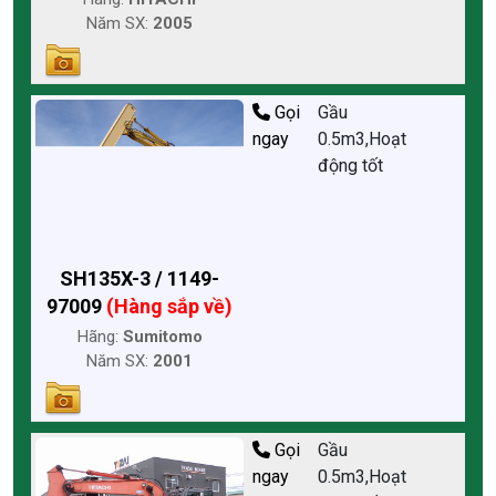
Năm SX:
2005
Gọi
Gầu
ngay
0.5m3,Hoạt
động tốt
SH135X-3 / 1149-
97009
(Hàng sắp về)
Hãng:
Sumitomo
Năm SX:
2001
Gọi
Gầu
ngay
0.5m3,Hoạt