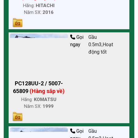
Hãng:
HITACHI
Năm SX:
2016
Gọi
Gầu
ngay
0.5m3,Hoạt
động tốt
PC128UU-2 / 5007-
65809
(Hàng sắp về)
Hãng:
KOMATSU
Năm SX:
1999
Gọi
Gầu