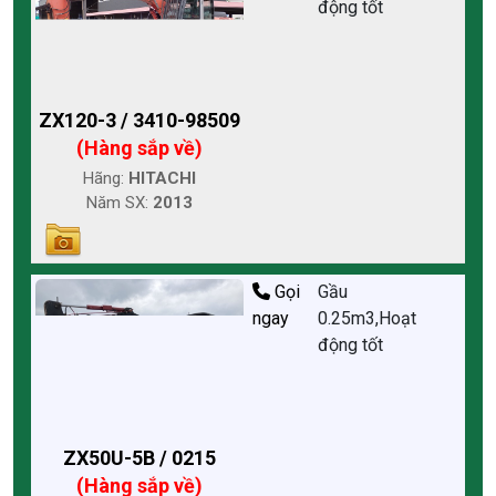
động tốt
ZX120-3 / 3410-98509
(Hàng sắp về)
Hãng:
HITACHI
Năm SX:
2013
Gọi
Gầu
ngay
0.25m3,Hoạt
động tốt
ZX50U-5B / 0215
(Hàng sắp về)