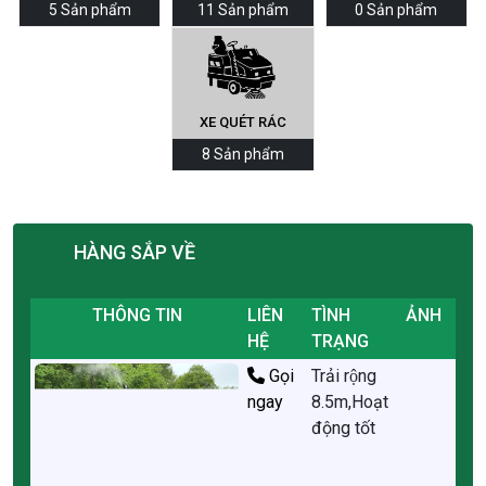
5 Sản phẩm
11 Sản phẩm
0 Sản phẩm
XE QUÉT RÁC
8 Sản phẩm
HÀNG SẮP VỀ
THÔNG TIN
LIÊN
TÌNH
ẢNH
HỆ
TRẠNG
Gọi
Trải rộng
ngay
8.5m,Hoạt
động tốt