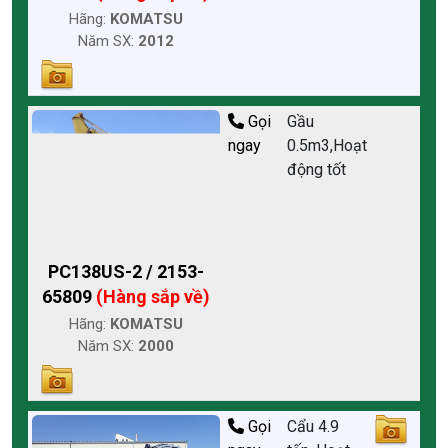
Hãng:
KOMATSU
Năm SX:
2012
Gọi
Gầu
ngay
0.5m3,Hoạt
động tốt
PC138US-2 / 2153-
65809
(Hàng sắp về)
Hãng:
KOMATSU
Năm SX:
2000
Gọi
Cẩu 4.9