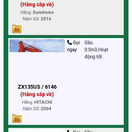
(Hàng sắp về)
Hãng:
Sumitomo
Năm SX:
2016
Gọi
Gầu
ngay
0.5m3,Hoạt
động tốt
ZX135US / 6146
(Hàng sắp về)
Hãng:
HITACHI
Năm SX:
2004