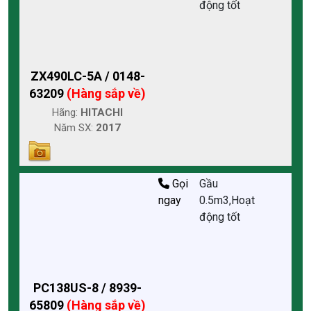
động tốt
ZX490LC-5A / 0148-
63209
(Hàng sắp về)
Hãng:
HITACHI
Năm SX:
2017
Gọi
Gầu
ngay
0.5m3,Hoạt
động tốt
PC138US-8 / 8939-
65809
(Hàng sắp về)