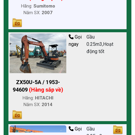
Hãng:
Sumitomo
Năm SX:
2007
Gọi
Gầu
ngay
0.25m3,Hoạt
động tốt
ZX50U-5A / 1953-
94609
(Hàng sắp về)
Hãng:
HITACHI
Năm SX:
2014
Gọi
Gầu