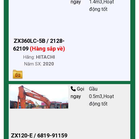
ngay
1.4m3,Hoạt
động tốt
ZX360LC-5B / 2128-
62109
(Hàng sắp về)
Hãng:
HITACHI
Năm SX:
2020
Gọi
Gầu
ngay
0.5m3,Hoạt
động tốt
ZX120-E / 6819-91159