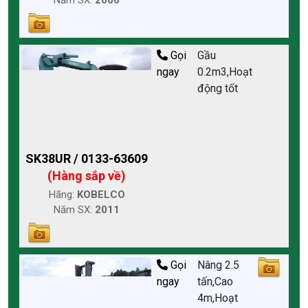
Năm SX:
2006
Gọi
Gầu
ngay
0.2m3,Hoạt
động tốt
SK38UR / 0133-63609
(Hàng sắp về)
Hãng:
KOBELCO
Năm SX:
2011
Gọi
Nâng 2.5
ngay
tấn,Cao
4m,Hoạt