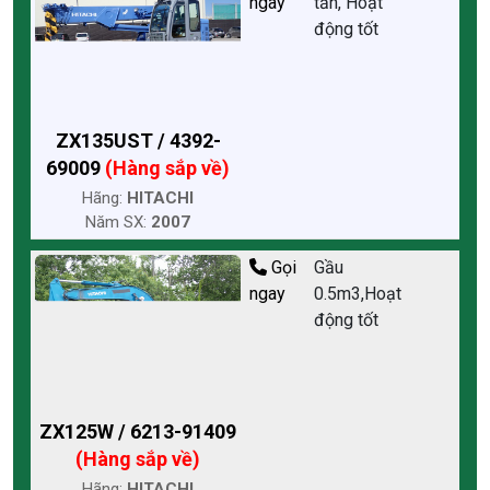
ngay
tấn, Hoạt
động tốt
ZX135UST / 4392-
69009
(Hàng sắp về)
Hãng:
HITACHI
Năm SX:
2007
Gọi
Gầu
ngay
0.5m3,Hoạt
động tốt
ZX125W / 6213-91409
(Hàng sắp về)
Hãng:
HITACHI