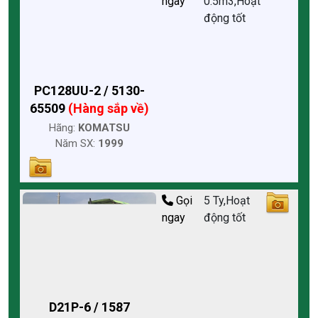
ngay
0.5m3,Hoạt
động tốt
PC128UU-2 / 5130-
65509
(Hàng sắp về)
Hãng:
KOMATSU
Năm SX:
1999
Gọi
5 Ty,Hoạt
ngay
động tốt
D21P-6 / 1587