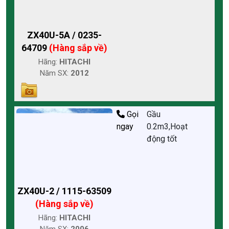
ZX40U-5A / 0235-
64709
(Hàng sắp về)
Hãng:
HITACHI
Năm SX:
2012
Gọi
Gầu
ngay
0.2m3,Hoạt
động tốt
ZX40U-2 / 1115-63509
(Hàng sắp về)
Hãng:
HITACHI