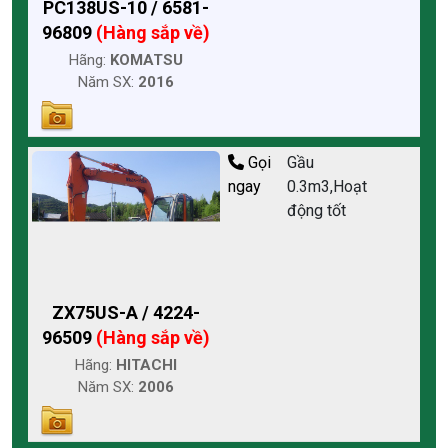
PC138US-10 / 6581-
96809
(Hàng sắp về)
Hãng:
KOMATSU
Năm SX:
2016
Gọi
Gầu
ngay
0.3m3,Hoạt
động tốt
ZX75US-A / 4224-
96509
(Hàng sắp về)
Hãng:
HITACHI
Năm SX:
2006