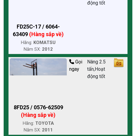
động tốt
FD25C-17 / 6064-
63409
(Hàng sắp về)
Hãng:
KOMATSU
Năm SX:
2012
Gọi
Nâng 2.5
ngay
tấn,Hoạt
động tốt
8FD25 / 0576-62509
(Hàng sắp về)
Hãng:
TOYOTA
Năm SX:
2011