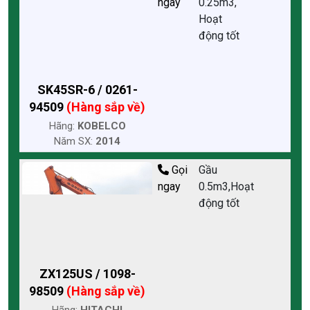
ngay
0.25m3,
Hoạt
động tốt
SK45SR-6 / 0261-
94509
(Hàng sắp về)
Hãng:
KOBELCO
Năm SX:
2014
Gọi
Gầu
ngay
0.5m3,Hoạt
động tốt
ZX125US / 1098-
98509
(Hàng sắp về)