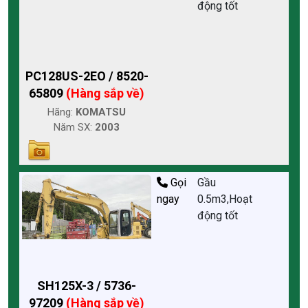
động tốt
PC128US-2EO / 8520-
65809
(Hàng sắp về)
Hãng:
KOMATSU
Năm SX:
2003
Gọi
Gầu
ngay
0.5m3,Hoạt
động tốt
SH125X-3 / 5736-
97209
(Hàng sắp về)