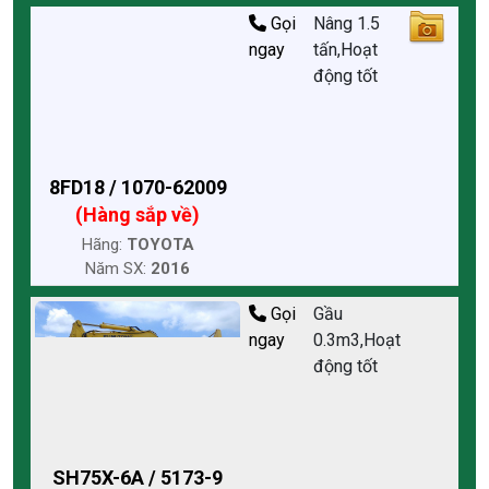
Gọi
Nâng 1.5
ngay
tấn,Hoạt
động tốt
8FD18 / 1070-62009
(Hàng sắp về)
Hãng:
TOYOTA
Năm SX:
2016
Gọi
Gầu
ngay
0.3m3,Hoạt
động tốt
SH75X-6A / 5173-9