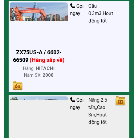
Gọi
Gầu
ngay
0.3m3,Hoạt
động tốt
ZX75US-A / 6602-
66509
(Hàng sắp về)
Hãng:
HITACHI
Năm SX:
2008
Gọi
Nâng 2.5
ngay
tấn,,Cao
3m,Hoạt
động tốt