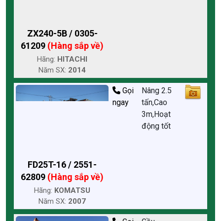
ZX240-5B / 0305-
61209
(Hàng sắp về)
Hãng:
HITACHI
Năm SX:
2014
Gọi
Nâng 2.5
ngay
tấn,Cao
3m,Hoạt
động tốt
FD25T-16 / 2551-
62809
(Hàng sắp về)
Hãng:
KOMATSU
Năm SX:
2007