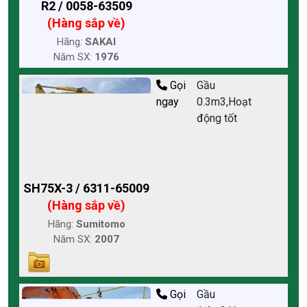
R2 / 0058-63509
(Hàng sắp về)
Hãng:
SAKAI
Năm SX:
1976
Gọi
Gầu
ngay
0.3m3,Hoạt
động tốt
SH75X-3 / 6311-65009
(Hàng sắp về)
Hãng:
Sumitomo
Năm SX:
2007
Gọi
Gầu