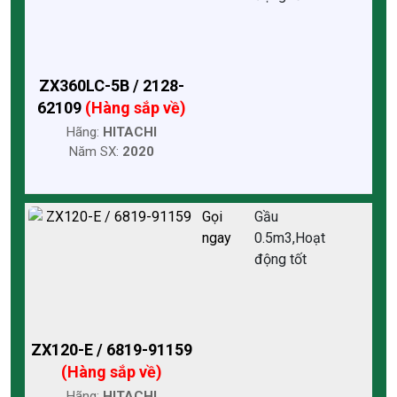
ZX360LC-5B / 2128-
62109
(Hàng sắp về)
Hãng:
HITACHI
Năm SX:
2020
Gọi
Gầu
ngay
0.5m3,Hoạt
động tốt
ZX120-E / 6819-91159
(Hàng sắp về)
Hãng:
HITACHI