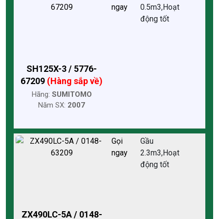
ngay
0.5m3,Hoạt
động tốt
SH125X-3 / 5776-
67209
(Hàng sắp về)
Hãng:
SUMITOMO
Năm SX:
2007
Gọi
Gầu
ngay
2.3m3,Hoạt
động tốt
ZX490LC-5A / 0148-