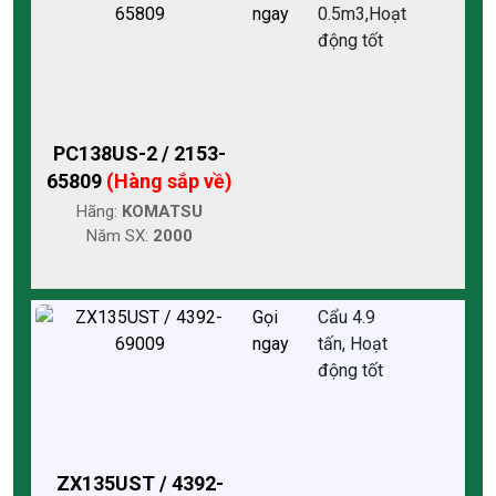
ngay
0.5m3,Hoạt
động tốt
PC138US-2 / 2153-
65809
(Hàng sắp về)
Hãng:
KOMATSU
Năm SX:
2000
Gọi
Cẩu 4.9
ngay
tấn, Hoạt
động tốt
ZX135UST / 4392-