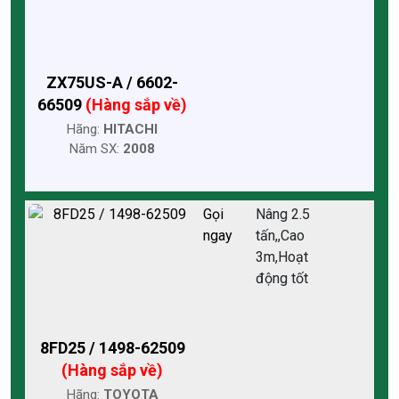
ZX75US-A / 6602-
66509
(Hàng sắp về)
Hãng:
HITACHI
Năm SX:
2008
Gọi
Nâng 2.5
ngay
tấn,,Cao
3m,Hoạt
động tốt
8FD25 / 1498-62509
(Hàng sắp về)
Hãng:
TOYOTA