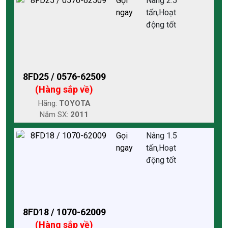
Gọi
Nâng 2.5
ngay
tấn,Hoạt
động tốt
8FD25 / 0576-62509
(Hàng sắp về)
Hãng:
TOYOTA
Năm SX:
2011
Gọi
Nâng 1.5
ngay
tấn,Hoạt
động tốt
8FD18 / 1070-62009
(Hàng sắp về)