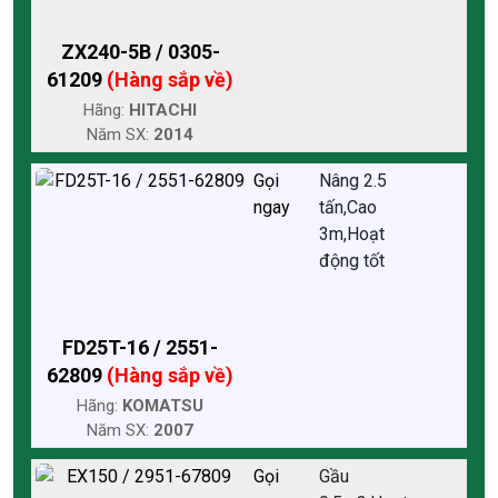
ZX240-5B / 0305-
61209
(Hàng sắp về)
Hãng:
HITACHI
Năm SX:
2014
Gọi
Nâng 2.5
ngay
tấn,Cao
3m,Hoạt
động tốt
FD25T-16 / 2551-
62809
(Hàng sắp về)
Hãng:
KOMATSU
Năm SX:
2007
Gọi
Gầu