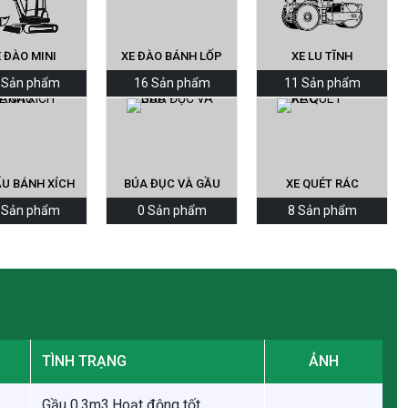
 ĐÀO MINI
XE ĐÀO BÁNH LỐP
XE LU TĨNH
 Sản phẩm
16 Sản phẩm
11 Sản phẩm
ẨU BÁNH XÍCH
BÚA ĐỤC VÀ GẦU
XE QUÉT RÁC
 Sản phẩm
0 Sản phẩm
8 Sản phẩm
TÌNH TRẠNG
ẢNH
Gầu 0.3m3,Hoạt động tốt