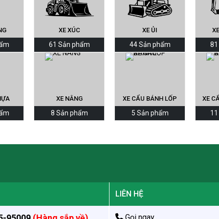
NG
XE XÚC
XE ỦI
XE
hẩm
61 Sản phẩm
44 Sản phẩm
81
HỰA
XE NÂNG
XE CẨU BÁNH LỐP
XE C
hẩm
8 Sản phẩm
5 Sản phẩm
11
LIÊN HỆ
5-95009
(Hàng sắp về)
Gọi ngay