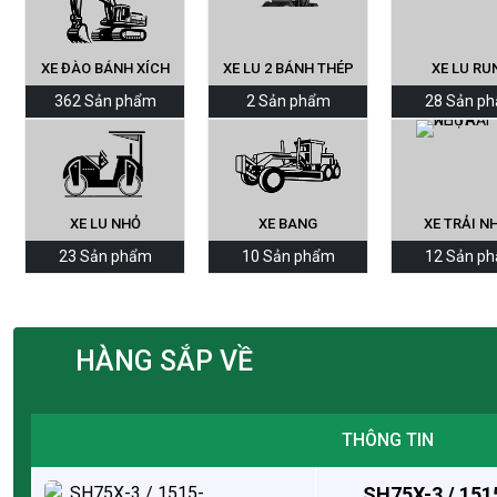
XE ĐÀO BÁNH XÍCH
XE LU 2 BÁNH THÉP
XE LU RU
362 Sản phẩm
2 Sản phẩm
28 Sản p
XE LU NHỎ
XE BANG
XE TRẢI N
23 Sản phẩm
10 Sản phẩm
12 Sản p
HÀNG SẮP VỀ
THÔNG TIN
SH75X-3 / 151