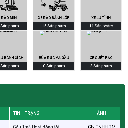
 ĐÀO MINI
XE ĐÀO BÁNH LỐP
XE LU TĨNH
 Sản phẩm
16 Sản phẩm
11 Sản phẩm
ẨU BÁNH XÍCH
BÚA ĐỤC VÀ GẦU
XE QUÉT RÁC
 Sản phẩm
0 Sản phẩm
8 Sản phẩm
TÌNH TRẠNG
ẢNH
Gầu 1m3,Hoạt động tốt