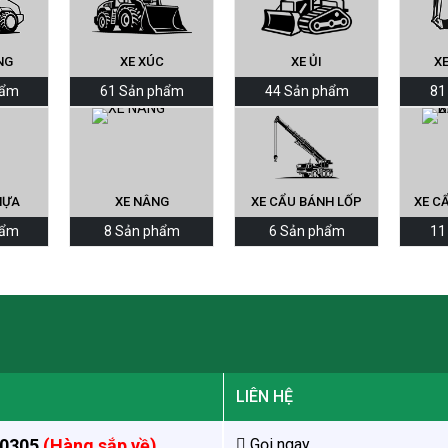
NG
XE XÚC
XE ỦI
XE
hẩm
61 Sản phẩm
44 Sản phẩm
81
HỰA
XE NÂNG
XE CẨU BÁNH LỐP
XE C
hẩm
8 Sản phẩm
6 Sản phẩm
11
LIÊN HỆ
 0305
(Hàng sắp về)
Gọi ngay