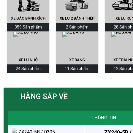
XE ĐÀO BÁNH XÍCH
XE LU 2 BÁNH THÉP
XE LU RU
359 Sản phẩm
2 Sản phẩm
28 Sản p
XE LU NHỎ
XE BANG
XE TRẢI N
24 Sản phẩm
11 Sản phẩm
12 Sản p
HÀNG SẮP VỀ
THÔNG TIN
ZX240-5B /